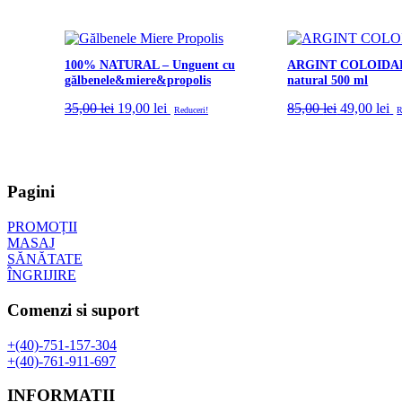
100% NATURAL – Unguent cu
ARGINT COLOIDAL –
gălbenele&miere&propolis
natural 500 ml
Prețul
Prețul
Prețul
Pr
35,00
lei
19,00
lei
85,00
lei
49,00
lei
Reduceri!
R
inițial
curent
inițial
cu
a
este:
a
es
fost:
19,00 lei.
fost:
49
35,00 lei.
85,00 lei.
Pagini
PROMOȚII
MASAJ
SĂNĂTATE
ÎNGRIJIRE
Comenzi si suport
+(40)-751-157-304
+(40)-761-911-697
INFORMATII