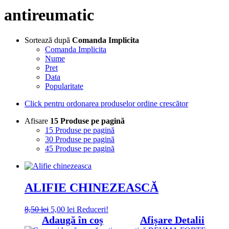
antireumatic
Sortează după
Comanda Implicita
Comanda Implicita
Nume
Pret
Data
Popularitate
Click pentru ordonarea produselor ordine crescător
Afisare
15 Produse pe pagină
15 Produse pe pagină
30 Produse pe pagină
45 Produse pe pagină
ALIFIE CHINEZEASCĂ
Prețul
Prețul
8,50
lei
5,00
lei
Reduceri!
inițial
curent
Adaugă în coș
Afișare Detalii
a
este: