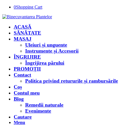
0
Shopping Cart
ACASĂ
SĂNĂTATE
MASAJ
Uleiuri și unguente
Instrumente și Accesorii
ÎNGRIJIRE
Îngrijirea părului
PROMOȚII
Contact
Politica privind retururile și rambursările
Coș
Contul meu
Blog
Remedii naturale
Evenimente
Cautare
Menu