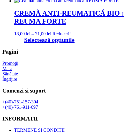
fost:
5,00 lei.
8,50 lei.
CREMĂ ANTI-REUMATICĂ BIO :
REUMA FORTE
Interval
18,00
lei
–
71,00
lei
Reduceri!
de
Acest
Selectează opțiunile
prețuri:
produs
18,00 lei
are
Pagini
până
mai
la
multe
Promoții
71,00 lei
variații.
Masaj
Opțiunile
Sănătate
pot
Îngrijire
fi
alese
Comenzi si suport
în
pagina
+(40)-751-157-304
produsului.
+(40)-761-911-697
INFORMATII
TERMENE ȘI CONDIȚII