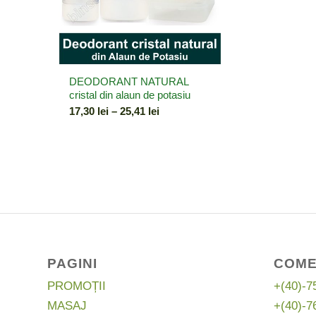
DEODORANT NATURAL
cristal din alaun de potasiu
Interval
17,30
lei
–
25,41
lei
de
prețuri:
17,30 lei
până
la
25,41 lei
PAGINI
COME
PROMOȚII
+(40)-7
MASAJ
+(40)-7