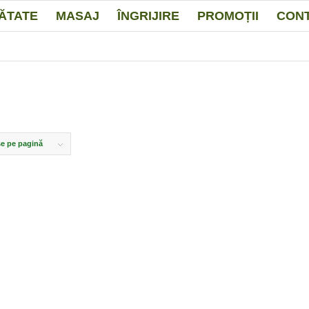
ĂTATE
MASAJ
ÎNGRIJIRE
PROMOȚII
CON
e pe pagină