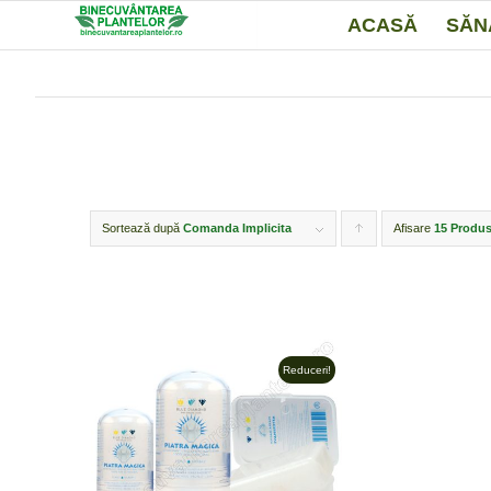
ACASĂ
SĂN
Sortează după
Comanda Implicita
Afisare
Click
15 Produs
pentru
ordonarea
produselor
ordine
Reduceri!
crescător