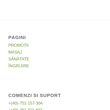
a
este:
fost:
119,00 lei.
156,63 lei.
PAGINI
PROMOȚII
MASAJ
SĂNĂTATE
ÎNGRIJIRE
COMENZI SI SUPORT
+(40)-751-157-304