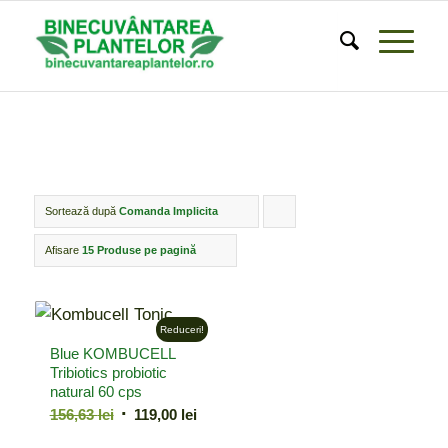
Sortează după
Comanda Implicita
Click
pentru
Afisare
15 Produse pe pagină
ordonarea
produselor
Reduceri!
ordine
Blue KOMBUCELL
crescător
Tribiotics probiotic
natural 60 cps
Prețul
Prețul
156,63
lei
119,00
lei
inițial
curent