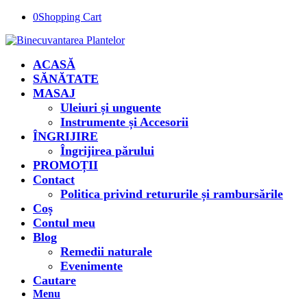
0
Shopping Cart
ACASĂ
SĂNĂTATE
MASAJ
Uleiuri și unguente
Instrumente și Accesorii
ÎNGRIJIRE
Îngrijirea părului
PROMOȚII
Contact
Politica privind retururile și rambursările
Coș
Contul meu
Blog
Remedii naturale
Evenimente
Cautare
Menu