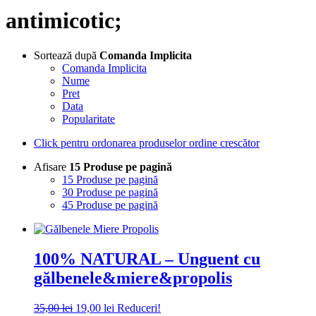
antimicotic;
Sortează după
Comanda Implicita
Comanda Implicita
Nume
Pret
Data
Popularitate
Click pentru ordonarea produselor ordine crescător
Afisare
15 Produse pe pagină
15 Produse pe pagină
30 Produse pe pagină
45 Produse pe pagină
100% NATURAL – Unguent cu
gălbenele&miere&propolis
Prețul
Prețul
35,00
lei
19,00
lei
Reduceri!