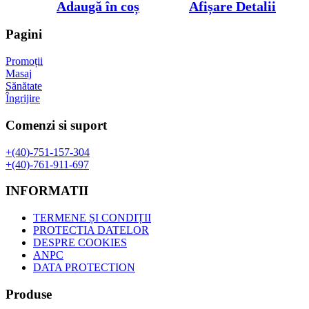
inițial
curent
Adaugă în coș
Afișare Detalii
a
este:
fost:
19,00 lei.
Pagini
35,00 lei.
Promoții
Masaj
Sănătate
Îngrijire
Comenzi si suport
+(40)-751-157-304
+(40)-761-911-697
INFORMATII
TERMENE ȘI CONDIȚII
PROTECTIA DATELOR
DESPRE COOKIES
ANPC
DATA PROTECTION
Produse