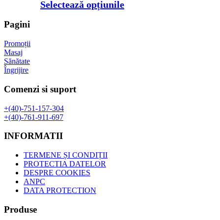
de
Acest
Selectează opțiunile
prețuri:
produs
18,00 lei
are
Pagini
până
mai
la
multe
Promoții
71,00 lei
variații.
Masaj
Opțiunile
Sănătate
pot
Îngrijire
fi
alese
Comenzi si suport
în
pagina
+(40)-751-157-304
produsului.
+(40)-761-911-697
INFORMATII
TERMENE ȘI CONDIȚII
PROTECTIA DATELOR
DESPRE COOKIES
ANPC
DATA PROTECTION
Produse