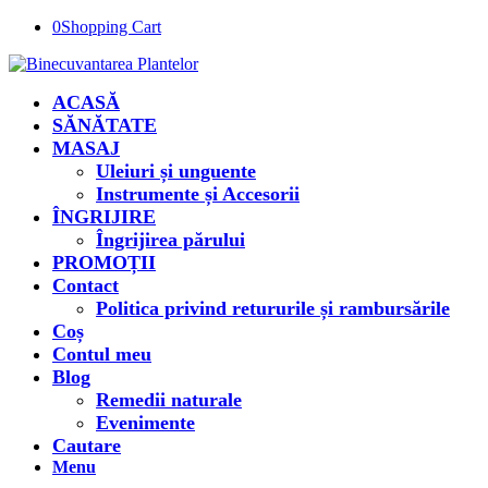
0
Shopping Cart
ACASĂ
SĂNĂTATE
MASAJ
Uleiuri și unguente
Instrumente și Accesorii
ÎNGRIJIRE
Îngrijirea părului
PROMOȚII
Contact
Politica privind retururile și rambursările
Coș
Contul meu
Blog
Remedii naturale
Evenimente
Cautare
Menu