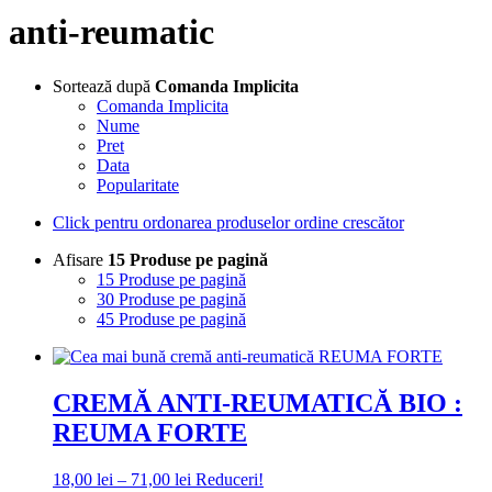
anti-reumatic
Sortează după
Comanda Implicita
Comanda Implicita
Nume
Pret
Data
Popularitate
Click pentru ordonarea produselor ordine crescător
Afisare
15 Produse pe pagină
15 Produse pe pagină
30 Produse pe pagină
45 Produse pe pagină
CREMĂ ANTI-REUMATICĂ BIO :
REUMA FORTE
Interval
18,00
lei
–
71,00
lei
Reduceri!