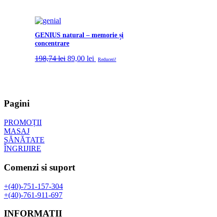
GENIUS natural – memorie și
concentrare
Prețul
Prețul
198,74
lei
89,00
lei
Reduceri!
inițial
curent
a
este:
fost:
89,00 lei.
198,74 lei.
Pagini
PROMOȚII
MASAJ
SĂNĂTATE
ÎNGRIJIRE
Comenzi si suport
+(40)-751-157-304
+(40)-761-911-697
INFORMATII