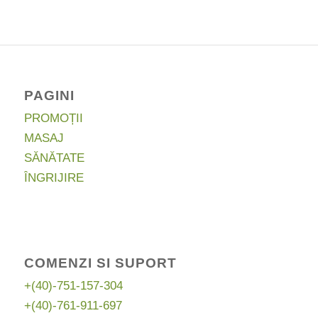
fost:
369,00 lei.
479,70 lei.
PAGINI
PROMOȚII
MASAJ
SĂNĂTATE
ÎNGRIJIRE
COMENZI SI SUPORT
+(40)-751-157-304
+(40)-761-911-697