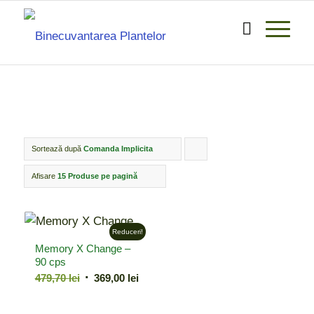
Sortează după
Comanda Implicita
Click
pentru
Afisare
15 Produse pe pagină
ordonarea
produselor
Reduceri!
ordine
Memory X Change –
crescător
90 cps
Prețul
Prețul
479,70
lei
369,00
lei
inițial
curent
a
este: