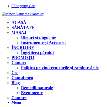
0
Shopping Cart
ACASĂ
SĂNĂTATE
MASAJ
Uleiuri și unguente
Instrumente și Accesorii
ÎNGRIJIRE
Îngrijirea părului
PROMOȚII
Contact
Politica privind retururile și rambursările
Coș
Contul meu
Blog
Remedii naturale
Evenimente
Cautare
Menu