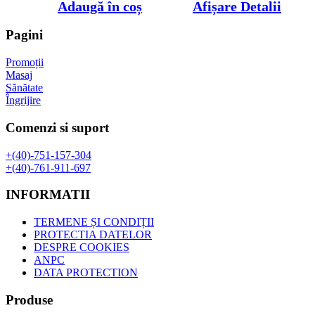
inițial
curent
Adaugă în coș
Afișare Detalii
a
este:
fost:
295,00 lei.
Pagini
355,00 lei.
Promoții
Masaj
Sănătate
Îngrijire
Comenzi si suport
+(40)-751-157-304
+(40)-761-911-697
INFORMATII
TERMENE ȘI CONDIȚII
PROTECTIA DATELOR
DESPRE COOKIES
ANPC
DATA PROTECTION
Produse