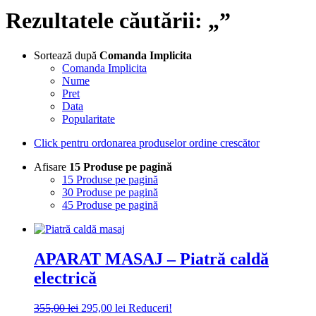
Rezultatele căutării: „”
Sortează după
Comanda Implicita
Comanda Implicita
Nume
Pret
Data
Popularitate
Click pentru ordonarea produselor ordine crescător
Afisare
15 Produse pe pagină
15 Produse pe pagină
30 Produse pe pagină
45 Produse pe pagină
APARAT MASAJ – Piatră caldă
electrică
Prețul
Prețul
355,00
lei
295,00
lei
Reduceri!