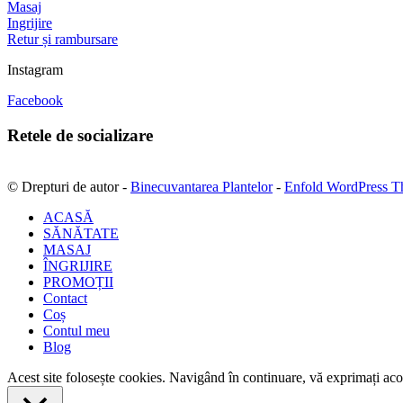
Masaj
Ingrijire
Retur și rambursare
Instagram
Facebook
Retele de socializare
© Drepturi de autor -
Binecuvantarea Plantelor
-
Enfold WordPress T
ACASĂ
SĂNĂTATE
MASAJ
ÎNGRIJIRE
PROMOȚII
Contact
Coș
Contul meu
Blog
Acest site folosește cookies. Navigând în continuare, vă exprimați acor