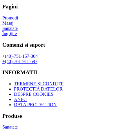
fost:
29,01 lei.
are
Pagini
37,72 lei.
mai
multe
Promoții
variații.
Masaj
Opțiunile
Sănătate
pot
Îngrijire
fi
alese
Comenzi si suport
în
pagina
+(40)-751-157-304
produsului.
+(40)-761-911-697
INFORMATII
TERMENE ȘI CONDIȚII
PROTECTIA DATELOR
DESPRE COOKIES
ANPC
DATA PROTECTION
Produse
Sanatate