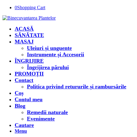
0
Shopping Cart
ACASĂ
SĂNĂTATE
MASAJ
Uleiuri și unguente
Instrumente și Accesorii
ÎNGRIJIRE
Îngrijirea părului
PROMOȚII
Contact
Politica privind retururile și rambursările
Coș
Contul meu
Blog
Remedii naturale
Evenimente
Cautare
Menu