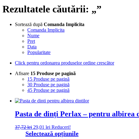
Rezultatele căutării: „”
Sortează după
Comanda Implicita
Comanda Implicita
Nume
Pret
Data
Popularitate
Click pentru ordonarea produselor ordine crescător
Afisare
15 Produse pe pagină
15 Produse pe pagină
30 Produse pe pagină
45 Produse pe pagină
Pasta de dinți Perlax – pentru albirea d
Prețul
Prețul
37,72
lei
29,01
lei
Reduceri!
inițial
curent
Acest
Selectează opțiunile
a
este:
produs