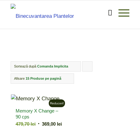
Sortează după
Comanda Implicita
Click
pentru
Afisare
15 Produse pe pagină
ordonarea
produselor
Reduceri!
ordine
Memory X Change –
crescător
90 cps
Prețul
Prețul
479,70
lei
369,00
lei
inițial
curent
a
este: