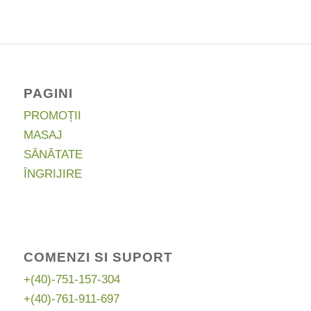
fost:
369,00 lei.
479,70 lei.
PAGINI
PROMOȚII
MASAJ
SĂNĂTATE
ÎNGRIJIRE
COMENZI SI SUPORT
+(40)-751-157-304
+(40)-761-911-697