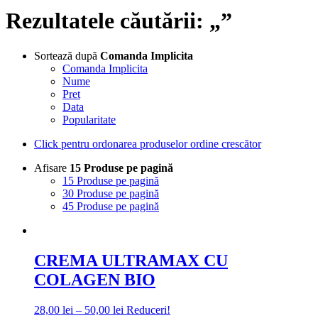
Rezultatele căutării: „”
Sortează după
Comanda Implicita
Comanda Implicita
Nume
Pret
Data
Popularitate
Click pentru ordonarea produselor ordine crescător
Afisare
15 Produse pe pagină
15 Produse pe pagină
30 Produse pe pagină
45 Produse pe pagină
CREMA ULTRAMAX CU
COLAGEN BIO
Interval
28,00
lei
–
50,00
lei
Reduceri!