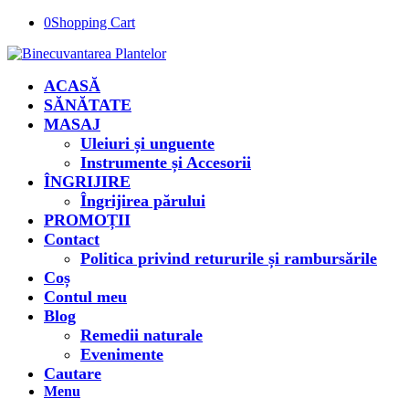
0
Shopping Cart
ACASĂ
SĂNĂTATE
MASAJ
Uleiuri și unguente
Instrumente și Accesorii
ÎNGRIJIRE
Îngrijirea părului
PROMOȚII
Contact
Politica privind retururile și rambursările
Coș
Contul meu
Blog
Remedii naturale
Evenimente
Cautare
Menu