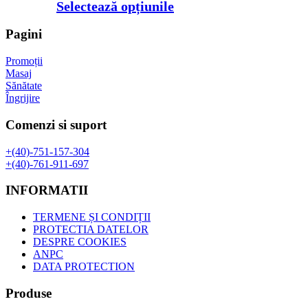
de
Acest
Selectează opțiunile
prețuri:
produs
28,00 lei
are
Pagini
până
mai
la
multe
Promoții
50,00 lei
variații.
Masaj
Opțiunile
Sănătate
pot
Îngrijire
fi
alese
Comenzi si suport
în
pagina
+(40)-751-157-304
produsului.
+(40)-761-911-697
INFORMATII
TERMENE ȘI CONDIȚII
PROTECTIA DATELOR
DESPRE COOKIES
ANPC
DATA PROTECTION
Produse