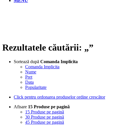
MENU
Rezultatele căutării: „”
Sortează după
Comanda Implicita
Comanda Implicita
Nume
Pret
Data
Popularitate
Click pentru ordonarea produselor ordine crescător
Afisare
15 Produse pe pagină
15 Produse pe pagină
30 Produse pe pagină
45 Produse pe pagină