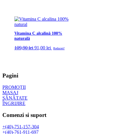
Vitamina C alcalină 100%
naturală
Prețul
Prețul
109,90
lei
91,00
lei
Reduceri!
inițial
curent
a
este:
fost:
91,00 lei.
109,90 lei.
Pagini
PROMOȚII
MASAJ
SĂNĂTATE
ÎNGRIJIRE
Comenzi si suport
+(40)-751-157-304
+(40)-761-911-697